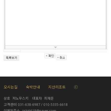
오시는길
숙박안내
지산리조트
ⓒ
상호
저노무스키
대표자
최재문
고객센터
031-638-6987 / 010-5335-6618
이메일주소
jjski6618@naver.com