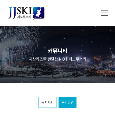
커뮤니티
지산리조트 렌탈샵 NO.1 저노무스키
공지사항
문의답변